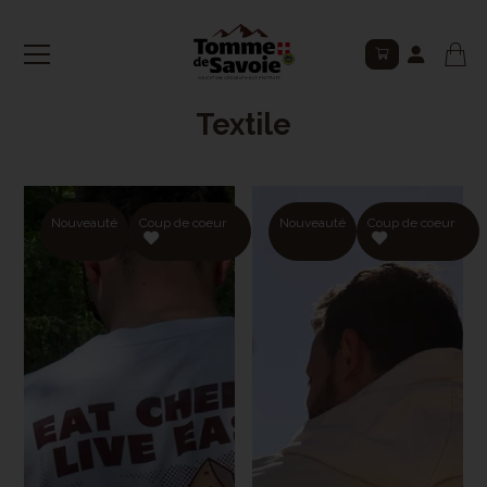
Connexion
Textile
Nouveauté
Coup de coeur
Nouveauté
Coup de coeur
Valider
Mot de passe oublié ?
Inscription