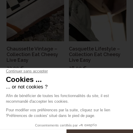
Chaussette Vintage –
Casquette Lifestyle –
Collection Eat Cheesy
Collection Eat Cheesy
Live Easy
Live Easy
22,00 €
28,00 €
Promotion
Nouveauté