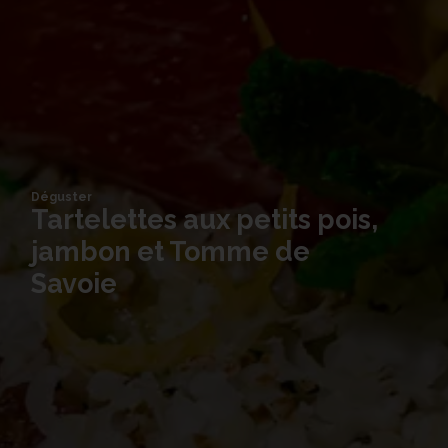
Déguster
Tartelettes aux petits pois,
jambon et Tomme de
Savoie