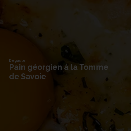
Déguster
Pain géorgien à la Tomme
de Savoie